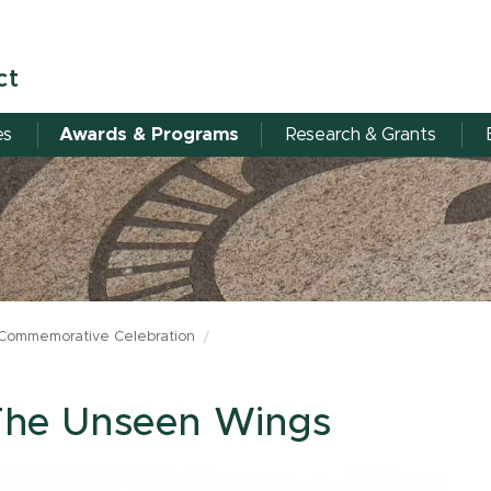
ct
es
Awards & Programs
Research & Grants
 Commemorative Celebration
: The Unseen Wings