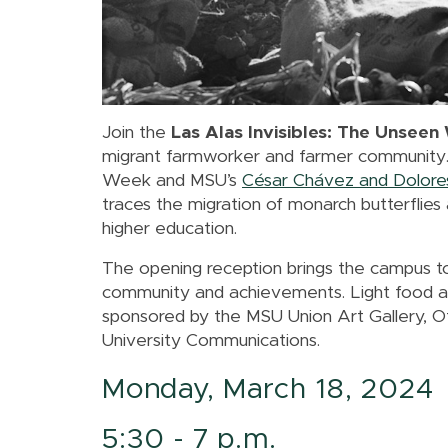
Join the
Las Alas Invisibles: The Unseen
migrant farmworker and farmer community
Week and MSU’s
César Chávez and Dolore
traces the migration of monarch butterflies
higher education.
The opening reception brings the campus to
community and achievements. Light food and
sponsored by the MSU Union Art Gallery, Offi
University Communications.
Monday, March 18, 2024
5:30 - 7 p.m.