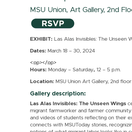
MSU Union, Art Gallery, 2nd Flo
EXHIBIT:
Las Alas Invisibles: The Unseen 
Dates:
March 18 – 30, 2024
<:op></:op>
Hours:
Monday – Saturday
,
12 – 5 p.m.
Location:
MSU Union Art Gallery, 2nd floor
Gallery description:
Las Alas Invisibles:
The Unseen Wings
ce
migrant farmworker and farmer community th
and videos of students reflecting on their e
connects with MSUToday stories, recognizi
notions of what migrant labor looks like i