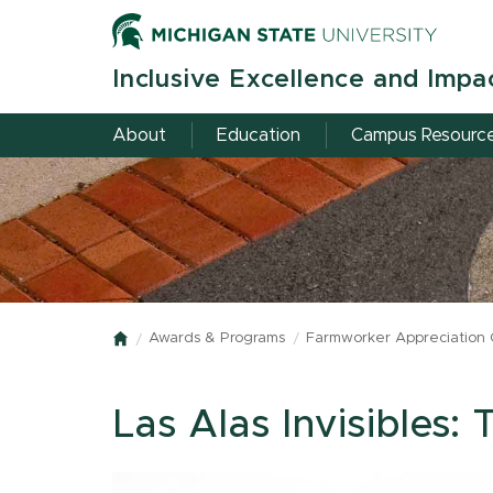
Skip
to
main
Inclusive Excellence and Impa
content
About
Education
Campus Resourc
Awards & Programs
Farmworker Appreciation
Home
Las Alas Invisibles